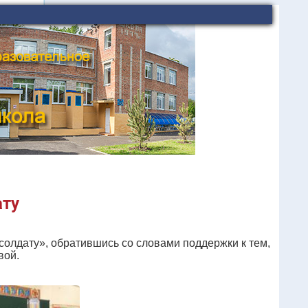
ату
олдату», обратившись со словами поддержки к тем,
вой.