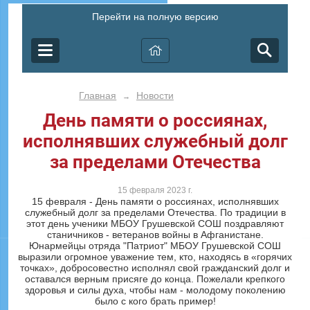
Перейти на полную версию
Главная
Новости
→
День памяти о россиянах,
исполнявших служебный долг
за пределами Отечества
15 февраля 2023 г.
15 февраля - День памяти о россиянах, исполнявших
служебный долг за пределами Отечества. По традиции в
этот день ученики МБОУ Грушевской СОШ поздравляют
станичников - ветеранов войны в Афганистане.
Юнармейцы отряда "Патриот" МБОУ Грушевской СОШ
выразили огромное уважение тем, кто, находясь в «горячих
точках», добросовестно исполнял свой гражданский долг и
оставался верным присяге до конца. Пожелали крепкого
здоровья и силы духа, чтобы нам - молодому поколению
было с кого брать пример!