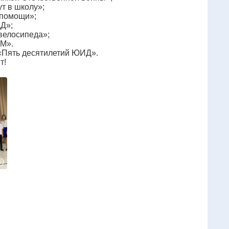
т в школу»;
 помощи»;
ДД»;
велосипеда»;
ИМ».
 «Пять десятилетий ЮИД».
т!