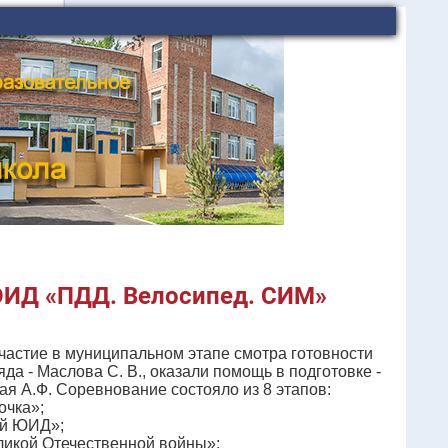
ЮИД «ПДД. Велосипед. СИМ»
астие в муниципальном этапе смотра готовности
 - Маслова С. В., оказали помощь в подготовке -
кая А.Ф. Соревнование состояло из 8 этапов:
очка»;
ий ЮИД»;
ликой Отечественной войны»;