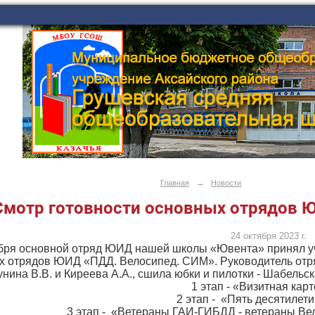
Главная
→
Новости
Смотр готовности основных отрядов 
24 октября 2023 г.
ября основной отряд ЮИД нашей школы «Ювента» принял уч
 отрядов ЮИД «ПДД. Велосипед. СИМ». Руководитель отряда
унина В.В. и Киреева А.А., сшила юбки и пилотки - Шабельс
1 этап - «Визитная карт
2 этап - «Пять десятилет
3 этап - «Ветераны ГАИ-ГИБДД - ветераны Ве