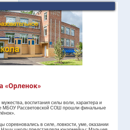
а «Орленок»
мужества, воспитания силы воли, характера и
базе МБОУ Рассветовской СОШ прошли финальные
лёнок».
ы соревновались в силе, ловкости, уме, оказании
. Нашу школу представляли юнармейцы: Мальцев