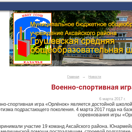
Главная
→
Новости
Военно-спортивная игр
6 марта 2017 г.
но-спортивная игра «Орлёнок» является достойной школой 
отизма подрастающего поколения. 4 марта 2017 года на 
соревнования игры «Ор
принимали участие 19 команд Аксайского района. Юнармейц
 медицинской помощи пострадавшим, строевой подготовке