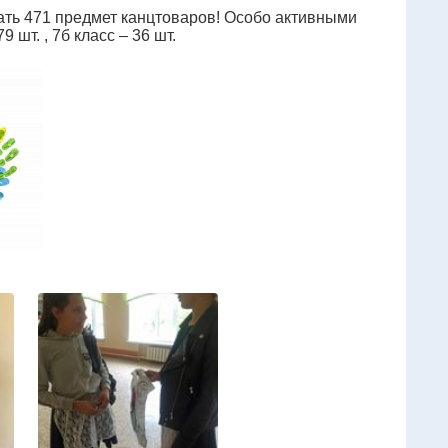
рать 471 предмет канцтоваров! Особо активными
9 шт. , 7б класс – 36 шт.