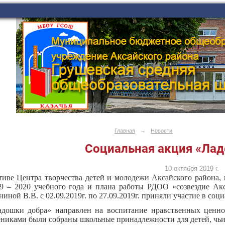
Главная
→
Новости
Cоциальная акция «Ла
10 октября 2019 г.
иве Центра творчества детей и молодежи Аксайского района,
9 – 2020 учебного года и плана работы РДОО «созвездие Ак
иной В.В. с 02.09.2019г. по 27.09.2019г. приняли участие в со
дошки добра» направлен на воспитание нравственных ценнос
ениками были собраны школьные принадлежности для детей, чьи