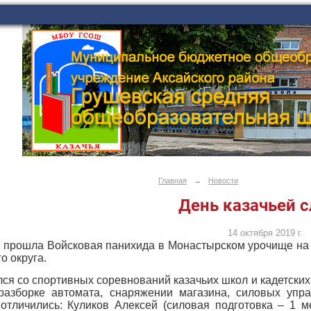
Главная
→
Новости
День казачьей 
14 октября 2019 г.
я прошла Войсковая панихида в Монастырском урочище на К
о округа.
ся со спортивных соревнований казачьих школ и кадетских
разборке автомата, снаряжении магазина, силовых упр
отличились: Куликов Алексей (силовая подготовка – 1 ме