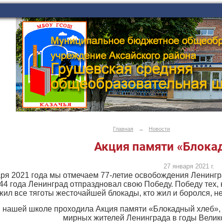
Главная
→
Новости
Акция памяти «Блока
27 января 2021 г.
ря 2021 года мы отмечаем 77-летие освобождения Ленингра
44 года Ленинград отпраздновал свою Победу. Победу тех, к
жил все тяготы жесточайшей блокады, кто жил и боролся, н
 нашей школе проходила Акция памяти «Блокадный хлеб», ц
мирных жителей Ленинграда в годы Велик