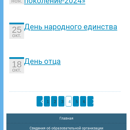
поколение-2024»
ноя.
День народного единства
25
окт.
День отца
18
окт.
1
2
3
4
5
6
Главная
Сведения об образовательной организации